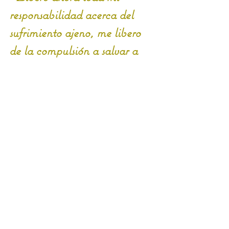
responsabilidad acerca del 
sufrimiento ajeno, me libero 
de la compulsión a salvar a 
los demás de sus propias 
elecciones, acepto con 
humildad lo que ellos hayan 
elegido, ahora voy por mi 
propio compromiso que es 
escuchar a mi corazón y a lo 
que es verdad para mí, 
momento a momento.
Soy libre de elegir mi propio 